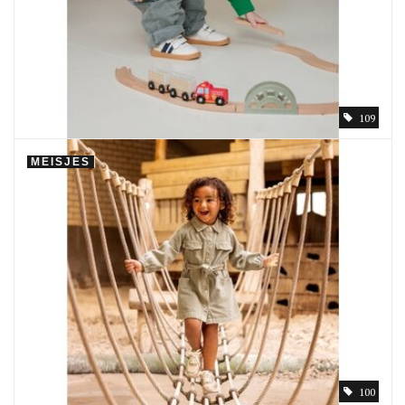
109
MEISJES
100