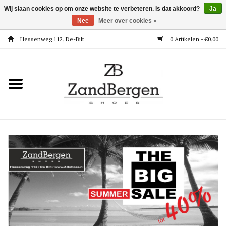
Wij slaan cookies op om onze website te verbeteren. Is dat akkoord?
Ja
Nee
Meer over cookies »
Hessenweg 112, De-Bilt
0 Artikelen - €0,00
Home
Kleding
Dames
Meisjes
Jongens
Accessoires
Super Deals