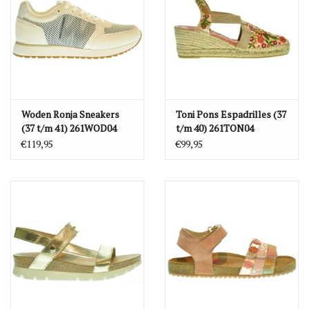
Woden Ronja Sneakers
Toni Pons Espadrilles (37
(37 t/m 41) 261WOD04
t/m 40) 261TON04
€119,95
€99,95