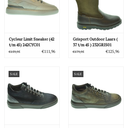
Cycleur Limit Sneaker (42
Grisport Outdoor Laars (
t/m 45) 242CYC01
37 t/m 45 ) 232GRIS01
€111,96
€125,96
€159,95
€179,95
SALE
SALE