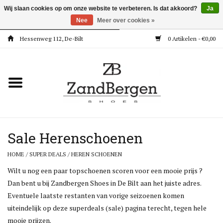
Wij slaan cookies op om onze website te verbeteren. Is dat akkoord?
Ja
Nee
Meer over cookies »
Hessenweg 112, De-Bilt
0 Artikelen - €0,00
Home
Kleding
Dames
Meisjes
Sale Herenschoenen
HOME
/
SUPER DEALS
/
HEREN SCHOENEN
Jongens
Wilt u nog een paar topschoenen scoren voor een mooie prijs ?
Dan bent u bij Zandbergen Shoes in De Bilt aan het juiste adres.
Accessoires
Eventuele laatste restanten van vorige seizoenen komen
uiteindelijk op deze superdeals (sale) pagina terecht, tegen hele
Super Deals
mooie prijzen.