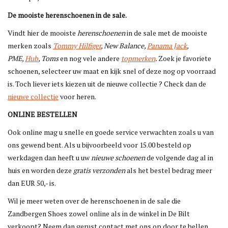
De mooiste herenschoenen in de sale.
Blog
Vindt hier de mooiste
herenschoenen
in de sale met de mooiste
merken zoals
Tommy Hilfiger
, New Balance,
Panama Jack
,
Merken
PME,
Hub
, Toms
en nog vele andere
topmerken
.
Zoek je favoriete
schoenen, selecteer uw maat en kijk snel of deze nog op voorraad
is. Toch liever iets kiezen uit de nieuwe collectie ? Check dan de
nieuwe collectie
voor heren.
ONLINE BESTELLEN
Ook online mag u snelle en goede service verwachten zoals u van
ons gewend bent. Als u bijvoorbeeld voor 15.00 besteld op
werkdagen dan heeft u uw
nieuwe schoenen
de volgende dag al in
huis en worden deze
gratis verzonden
als het bestel bedrag meer
dan EUR 50,- is.
Wil je meer weten over de herenschoenen in de sale die
Zandbergen Shoes zowel online als in de winkel in De Bilt
verkoopt? Neem dan gerust contact met ons op door te bellen