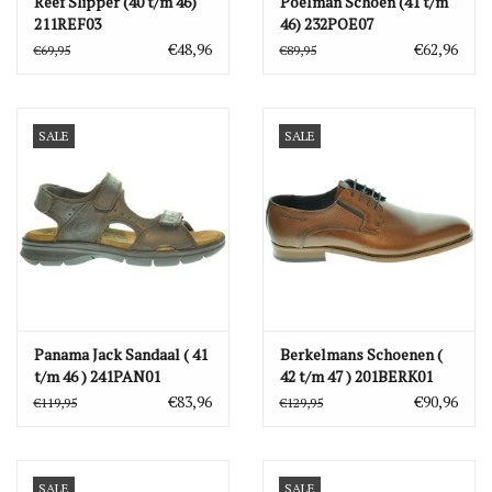
Reef Slipper (40 t/m 46)
Poelman Schoen (41 t/m
211REF03
46) 232POE07
€48,96
€62,96
€69,95
€89,95
SALE
SALE
Panama Jack Sandaal ( 41
Berkelmans Schoenen (
t/m 46 ) 241PAN01
42 t/m 47 ) 201BERK01
€83,96
€90,96
€119,95
€129,95
SALE
SALE