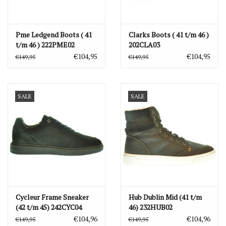
Pme Ledgend Boots ( 41
Clarks Boots ( 41 t/m 46 )
t/m 46 ) 222PME02
202CLA03
€104,95
€104,95
€149,95
€149,95
SALE
SALE
Cycleur Frame Sneaker
Hub Dublin Mid (41 t/m
(42 t/m 45) 242CYC04
46) 232HUB02
€104,96
€104,96
€149,95
€149,95