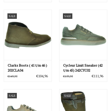
SALE
SALE
Clarks Boots ( 41 t/m 46 )
Cycleur Limit Sneaker (42
202CLA04
t/m 45) 242CYC02
€104,96
€111,96
€149,95
€159,95
SALE
SALE