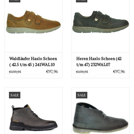
Waldläufer Haslo Schoen
Heren Haslo Schoen (42
( 42.5 t/m 45 ) 241WAL10
t/m 47) 232WAL07
€97,96
€97,96
€139,95
€139,95
SALE
SALE