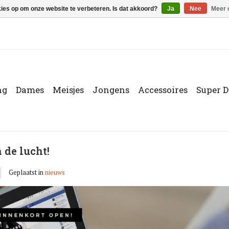
kies op om onze website te verbeteren. Is dat akkoord?
Ja
Nee
Meer 
ng
Dames
Meisjes
Jongens
Accessoires
Super D
 de lucht!
Geplaatst in
nieuws