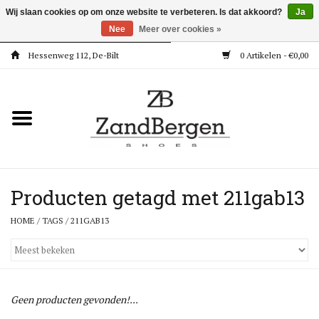
Wij slaan cookies op om onze website te verbeteren. Is dat akkoord?
Ja
Nee
Meer over cookies »
Hessenweg 112, De-Bilt
0 Artikelen - €0,00
Home
Kleding
Dames
Meisjes
Producten getagd met 211gab13
HOME
/
TAGS
/
211GAB13
Jongens
Accessoires
Geen producten gevonden!...
Super Deals