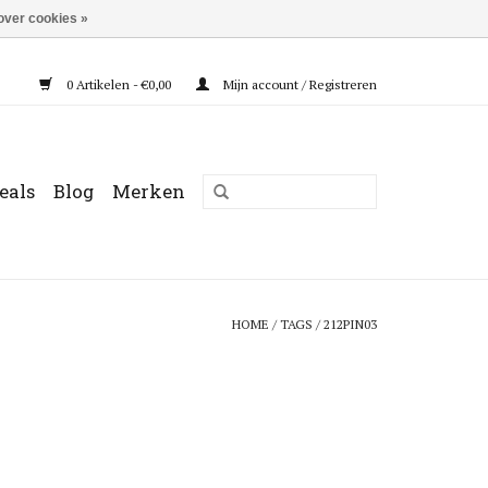
over cookies »
0 Artikelen - €0,00
Mijn account / Registreren
eals
Blog
Merken
HOME
/
TAGS
/
212PIN03