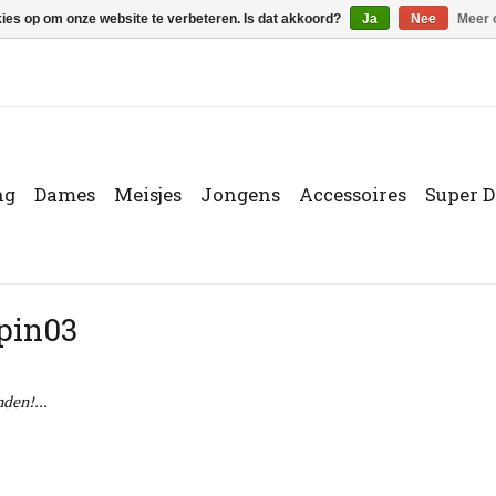
kies op om onze website te verbeteren. Is dat akkoord?
Ja
Nee
Meer 
ng
Dames
Meisjes
Jongens
Accessoires
Super D
pin03
den!...