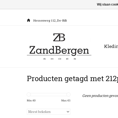
Wij slaan coo
Hessenweg 112, De-Bilt
Kledi
Producten getagd met 212
Geen producten gevon
Min: €
0
Max: €
5