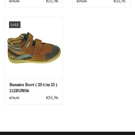
€55,96
€55,95
€79,95
€79,95
SALE
Bunnies Boot ( 20 t/m 25 )
212BUN06
€55,96
€79,95