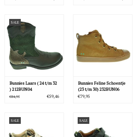
SALE
Bunnies Laars ( 24 t/m 32
Bunnies Feline Schoentje
) 212BUN04
(23 t/m 30) 232BUN06
€59,46
€79,95
€84,95
SALE
SALE