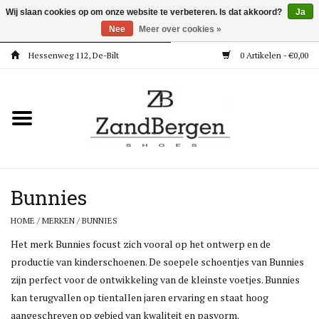
Wij slaan cookies op om onze website te verbeteren. Is dat akkoord?
Ja
Nee
Meer over cookies »
Hessenweg 112, De-Bilt
0 Artikelen - €0,00
Home
Kleding
Dames
Meisjes
Bunnies
HOME
/
MERKEN
/
BUNNIES
Jongens
Het merk Bunnies focust zich vooral op het ontwerp en de
productie van kinderschoenen. De soepele schoentjes van Bunnies
Accessoires
zijn perfect voor de ontwikkeling van de kleinste voetjes. Bunnies
kan terugvallen op tientallen jaren ervaring en staat hoog
Super Deals
aangeschreven op gebied van kwaliteit en pasvorm.