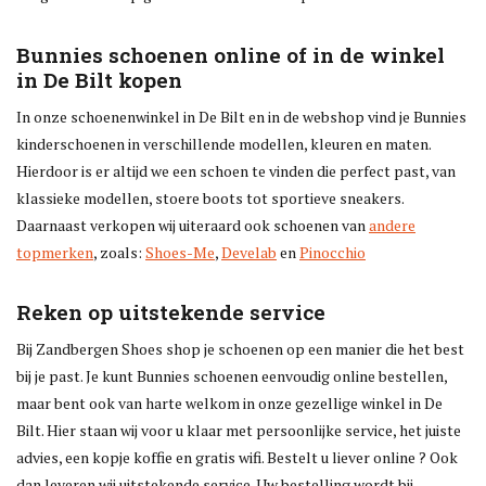
Blog
Bunnies schoenen online of in de winkel
in De Bilt kopen
Merken
In onze schoenenwinkel in De Bilt en in de webshop vind je Bunnies
kinderschoenen in verschillende modellen, kleuren en maten.
Hierdoor is er altijd we een schoen te vinden die perfect past, van
klassieke modellen, stoere boots tot sportieve sneakers.
Daarnaast verkopen wij uiteraard ook schoenen van
andere
topmerken
, zoals:
Shoes-Me
,
Develab
en
Pinocchio
Reken op uitstekende service
Bij Zandbergen Shoes shop je schoenen op een manier die het best
bij je past. Je kunt Bunnies schoenen eenvoudig online bestellen,
maar bent ook van harte welkom in onze gezellige winkel in De
Bilt. Hier staan wij voor u klaar met persoonlijke service, het juiste
advies, een kopje koffie en gratis wifi. Bestelt u liever online ? Ook
dan leveren wij uitstekende service. Uw bestelling wordt bij