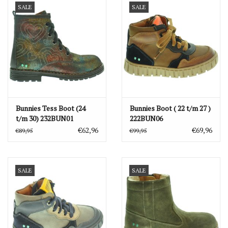
SALE
SALE
Bunnies Tess Boot (24
Bunnies Boot ( 22 t/m 27 )
t/m 30) 232BUN01
222BUN06
€62,96
€69,96
€89,95
€99,95
SALE
SALE