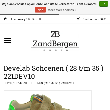
Wij slaan cookies op om onze website te verbeteren. Is dat akkoord?
Ja
Nee
Meer over cookies »
Hessenweg 112, De-Bilt
0 Artikelen - €0,00
Home
Kleding
Dames
Meisjes
Develab Schoenen ( 28 t/m 35 )
221DEV10
Jongens
HOME
/
DEVELAB SCHOENEN ( 28 T/M 35 ) 221DEV10
Accessoires
Super Deals