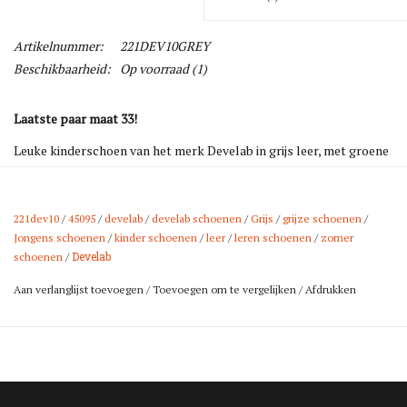
Artikelnummer:
221DEV10GREY
Beschikbaarheid:
Op voorraad
(1)
Laatste paar maat 33!
Leuke kinderschoen van het merk Develab in grijs leer, met groene
accenten. En heeft een flexibele zool met een stootrand aan de
voorkant.
221dev10
/
45095
/
develab
/
develab schoenen
/
Grijs
/
grijze schoenen
/
De schoen heeft verder twee klittenband sluitingen, leren voering
Jongens schoenen
/
kinder schoenen
/
leer
/
leren schoenen
/
zomer
en uitneembaar leren voetbed.
Develab
schoenen
/
Aan verlanglijst toevoegen
/
Toevoegen om te vergelijken
/
Afdrukken