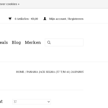
over cookies »
0 Artikelen - €0,00
Mijn account / Registreren
eals
Blog
Merken
HOME
/
PANAMA JACK SELMA (37 T/M 41) 261PAN05