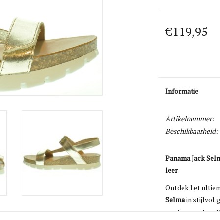
€119,95
Informatie
Artikelnummer:
Beschikbaarheid:
Panama Jack Selm
leer
Ontdek het ultie
Selma
in stijlvol
zool en een heerl