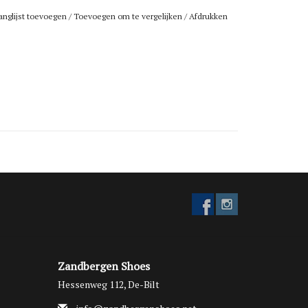
me zomerdagen.
anglijst toevoegen
/
Toevoegen om te vergelijken
/
Afdrukken
e klittenbandsluiting op drie punten
pas je de
g aan je voet aan voor een optimale pasvorm. De
erialen en het tijdloze design maken deze sandalen
jks gebruik, vakantie of een zomerse citytrip.
 Jack Selma sandalen
nu bij
Zandbergen Shoes in De
t en stijl samenkomen.
Zandbergen Shoes
Hessenweg 112, De-Bilt