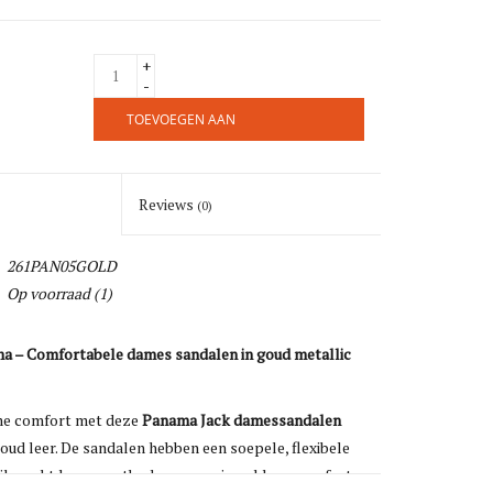
+
-
TOEVOEGEN AAN
WINKELWAGEN
Reviews
(0)
261PAN05GOLD
Op voorraad
(1)
a – Comfortabele dames sandalen in goud metallic
me comfort met deze
Panama Jack damessandalen
 goud leer. De sandalen hebben een soepele, flexibele
ijk zacht leren voetbed voor maximaal loopcomfort –