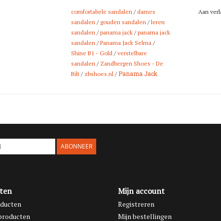
perfect voor war
comfortabele sandalen
/
dames
Aan verl
Dankzij de
handig
sandalen
/
gouden sandalen
/
leren
sandalen
/
panama jack
/
panama jack
sandalen eenvoudi
sandalen
/
Panama Jack Selma
/
hoogwaardige mat
Shine B1 - Gold
/
verstelbare
ideaal voor dageli
sandalen
/
Zandbergen Shoes - De
Panama Jack
Bilt
/
zbshoes.nl
/
Shop deze
Panama
Bilt
– waar comfor
ABONNEER
ten
Mijn account
oducten
Registreren
producten
Mijn bestellingen