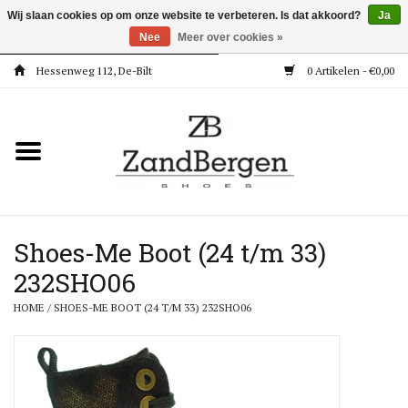
Wij slaan cookies op om onze website te verbeteren. Is dat akkoord?
Ja
Nee
Meer over cookies »
Hessenweg 112, De-Bilt
0 Artikelen - €0,00
Home
Kleding
Dames
Meisjes
Shoes-Me Boot (24 t/m 33)
232SHO06
Jongens
HOME
/
SHOES-ME BOOT (24 T/M 33) 232SHO06
Accessoires
Super Deals