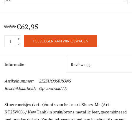
€62,95
€89,95
+
TOEVOEGEN AAN WINKELWAGEN
-
Informatie
Reviews
(0)
Artikelnummer:
232SHO06BRONS
Beschikbaarheid:
Op voorraad
(1)
Stoere meisjes (veter)boots van het merk Shoes-Me (Art:
NT23W006 / New Tank) in bruin/brons metallic leer, gecombineerd
met gouden details. Verder uitgevoerd met een handige rits en een
stevige zool met veel grip.