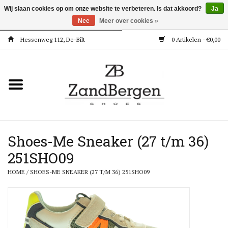
Wij slaan cookies op om onze website te verbeteren. Is dat akkoord?
Ja
Nee
Meer over cookies »
Hessenweg 112, De-Bilt
0 Artikelen - €0,00
Home
Kleding
Dames
Meisjes
Shoes-Me Sneaker (27 t/m 36)
251SHO09
Jongens
HOME
/
SHOES-ME SNEAKER (27 T/M 36) 251SHO09
Accessoires
Super Deals