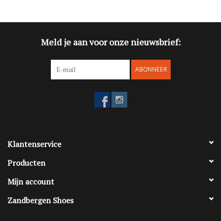
Deze hippe Shoes-Me sneakers passen bij elke outfit en zijn
gemaakt om met je kind mee te groeien. Bestel ze nu bij
Zandbergen Shoes in De Bilt en geef je kind stijl en comfort voor
Meld je aan voor onze nieuwsbrief:
elke stap!
ABONNEER
Klantenservice
Producten
Mijn account
Zandbergen Shoes