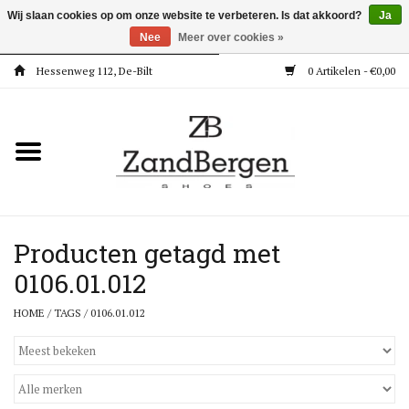
Wij slaan cookies op om onze website te verbeteren. Is dat akkoord?
Ja
Nee
Meer over cookies »
Hessenweg 112, De-Bilt
0 Artikelen - €0,00
Home
Kleding
Dames
Meisjes
Producten getagd met
0106.01.012
Jongens
HOME
/
TAGS
/
0106.01.012
Accessoires
Super Deals