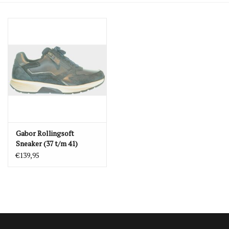
Blog
Merken
Gabor Rollingsoft
Sneaker (37 t/m 41)
262GAB07
€139,95