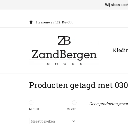
Wij slaan coo
Hessenweg 112, De-Bilt
Kledi
Producten getagd met 03
Geen producten gevon
Min: €
0
Max: €
5