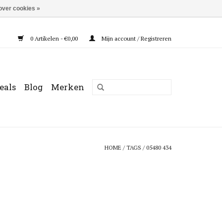
over cookies »
0 Artikelen - €0,00
Mijn account / Registreren
eals
Blog
Merken
HOME
/
TAGS
/
05480 434