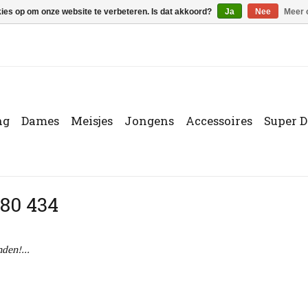
kies op om onze website te verbeteren. Is dat akkoord?
Ja
Nee
Meer 
ng
Dames
Meisjes
Jongens
Accessoires
Super D
80 434
den!...