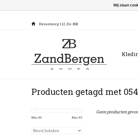
Wij slaan coo
Hessenweg 112, De-Bilt
Kledi
Producten getagd met 054
Geen producten gevon
Min: €
0
Max: €
5