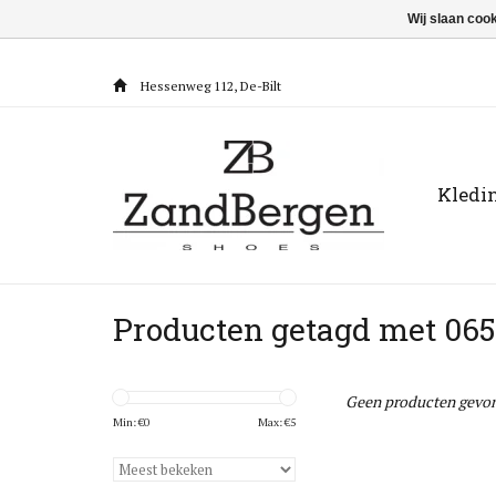
Wij slaan coo
Hessenweg 112, De-Bilt
Kledi
Producten getagd met 06
Geen producten gevon
Min: €
0
Max: €
5