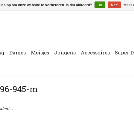
kies op om onze website te verbeteren. Is dat akkoord?
Ja
Nee
Meer 
ng
Dames
Meisjes
Jongens
Accessoires
Super D
596-945-m
den!...