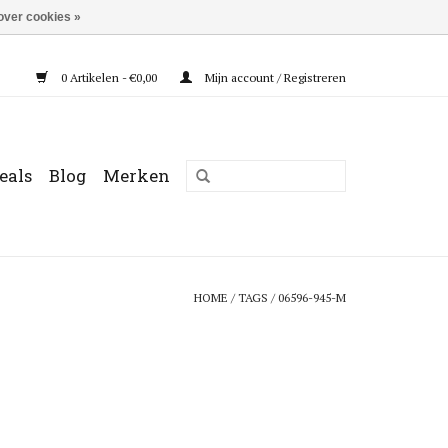
over cookies »
0 Artikelen - €0,00
Mijn account / Registreren
eals
Blog
Merken
HOME
/
TAGS
/
06596-945-M