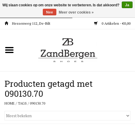
Wij slaan cookies op om onze website te verbeteren. Is dat akkoord?
Ja
Nee
Meer over cookies »
Hessenweg 112, De-Bilt
0 Artikelen - €0,00
Home
Kleding
Dames
Meisjes
Producten getagd met
090130.70
Jongens
HOME
/
TAGS
/
090130.70
Accessoires
Super Deals