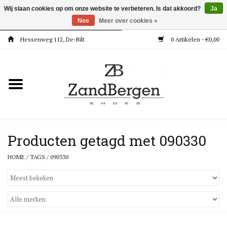
Wij slaan cookies op om onze website te verbeteren. Is dat akkoord?
Ja
Nee
Meer over cookies »
Hessenweg 112, De-Bilt
0 Artikelen - €0,00
Home
Kleding
Dames
Meisjes
Producten getagd met 090330
HOME
/
TAGS
/
090330
Jongens
Accessoires
Super Deals