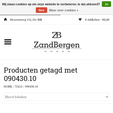
Wij slaan cookies op om onze website te verbeteren. Is dat akkoord?
Ja
Nee
Meer over cookies »
Hessenweg 112, De-Bilt
0 Artikelen - €0,00
Home
Kleding
Dames
Meisjes
Producten getagd met
090430.10
Jongens
HOME
/
TAGS
/
090430.10
Accessoires
Super Deals