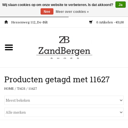
Wij slaan cookies op om onze website te verbeteren. Is dat akkoord?
Ja
Nee
Meer over cookies »
Hessenweg 112, De-Bilt
0 Artikelen - €0,00
Home
Kleding
Dames
Meisjes
Producten getagd met 11627
HOME
/
TAGS
/
11627
Jongens
Accessoires
Super Deals