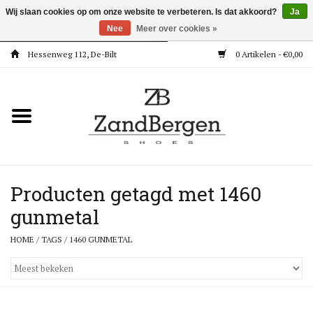
Wij slaan cookies op om onze website te verbeteren. Is dat akkoord?
Ja
Nee
Meer over cookies »
Hessenweg 112, De-Bilt
0 Artikelen - €0,00
Home
Kleding
Dames
Meisjes
Producten getagd met 1460
gunmetal
Jongens
HOME
/
TAGS
/
1460 GUNMETAL
Accessoires
Super Deals