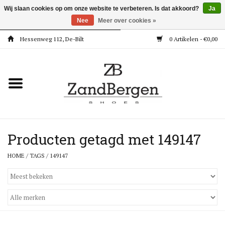
Wij slaan cookies op om onze website te verbeteren. Is dat akkoord?
Ja
Nee
Meer over cookies »
Hessenweg 112, De-Bilt
0 Artikelen - €0,00
Home
Kleding
Dames
Meisjes
Producten getagd met 149147
HOME
/
TAGS
/
149147
Jongens
Accessoires
Super Deals