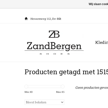
Wij slaan coo
Hessenweg 112, De-Bilt
Kledi
Producten getagd met 151
Geen producten gevon
Min: €
0
Max: €
5