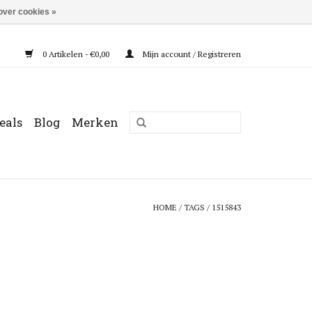
over cookies »
0 Artikelen - €0,00
Mijn account / Registreren
eals
Blog
Merken
HOME
/
TAGS
/
1515843