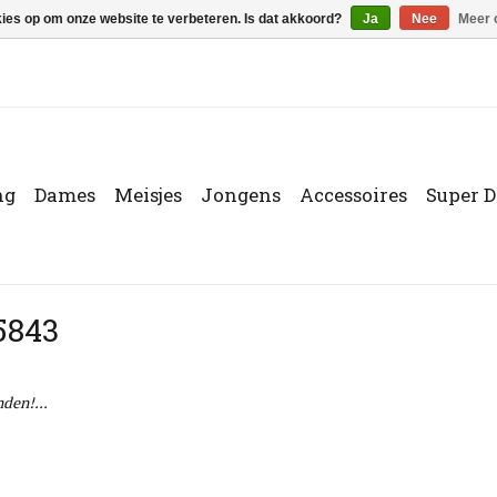
kies op om onze website te verbeteren. Is dat akkoord?
Ja
Nee
Meer 
ng
Dames
Meisjes
Jongens
Accessoires
Super D
5843
den!...