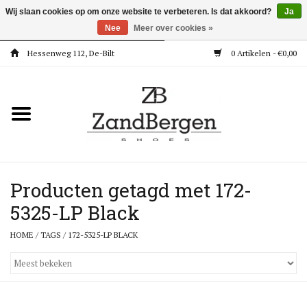
Wij slaan cookies op om onze website te verbeteren. Is dat akkoord?
Ja
Nee
Meer over cookies »
Hessenweg 112, De-Bilt
0 Artikelen - €0,00
Home
Kleding
Dames
Meisjes
Producten getagd met 172-
5325-LP Black
Jongens
HOME
/
TAGS
/
172-5325-LP BLACK
Accessoires
Super Deals