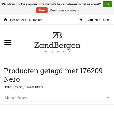
Wij slaan cookies op om onze website te verbeteren. Is dat akkoord?
Ja
Nee
Meer over cookies »
Hessenweg 112, De-Bilt
0 Artikelen - €0,00
Home
Kleding
Dames
Meisjes
Producten getagd met 176209
Nero
Jongens
HOME
/
TAGS
/
176209 NERO
Accessoires
Super Deals