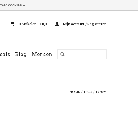
over cookies »
0 Artikelen - €0,00
Mijn account / Registreren
eals
Blog
Merken
HOME
/
TAGS
/
177094