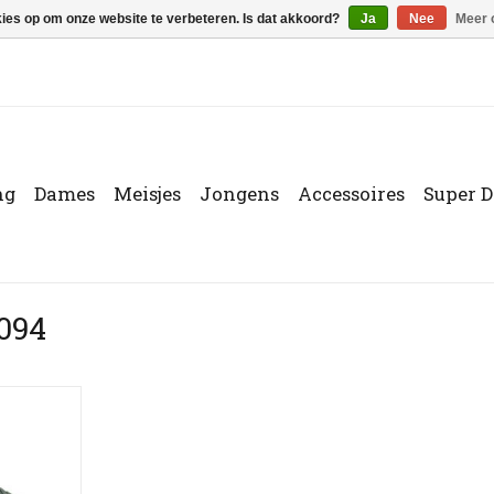
kies op om onze website te verbeteren. Is dat akkoord?
Ja
Nee
Meer 
ng
Dames
Meisjes
Jongens
Accessoires
Super D
094
Black
NKELWAGEN