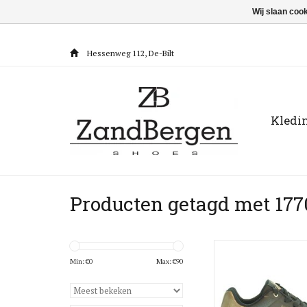
Wij slaan coo
Hessenweg 112, De-Bilt
Kledi
Producten getagd met 177
UNO - 177094 - 
Min: €
0
Max: €
90
TOEVOEGEN AAN WI