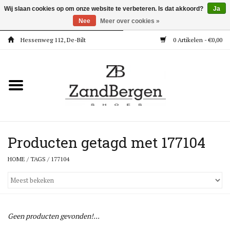
Wij slaan cookies op om onze website te verbeteren. Is dat akkoord?
Ja
Nee
Meer over cookies »
Hessenweg 112, De-Bilt
0 Artikelen - €0,00
Home
Kleding
Dames
Meisjes
Producten getagd met 177104
HOME
/
TAGS
/
177104
Jongens
Accessoires
Geen producten gevonden!...
Super Deals