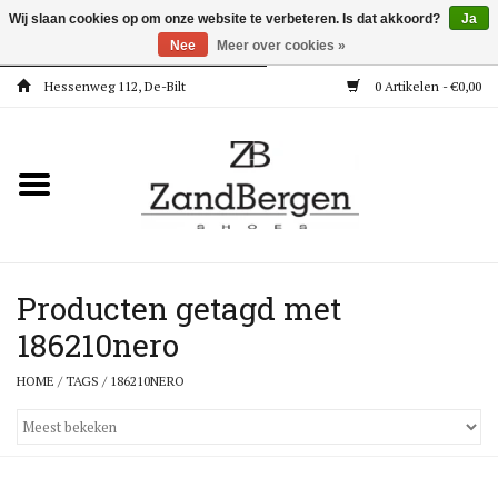
Wij slaan cookies op om onze website te verbeteren. Is dat akkoord?
Ja
Nee
Meer over cookies »
Hessenweg 112, De-Bilt
0 Artikelen - €0,00
Home
Kleding
Dames
Meisjes
Producten getagd met
186210nero
Jongens
HOME
/
TAGS
/
186210NERO
Accessoires
Super Deals