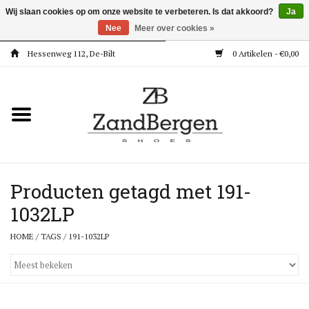
Wij slaan cookies op om onze website te verbeteren. Is dat akkoord?
Ja
Nee
Meer over cookies »
Hessenweg 112, De-Bilt
0 Artikelen - €0,00
Home
Kleding
Dames
Meisjes
Producten getagd met 191-
1032LP
Jongens
HOME
/
TAGS
/
191-1032LP
Accessoires
Super Deals