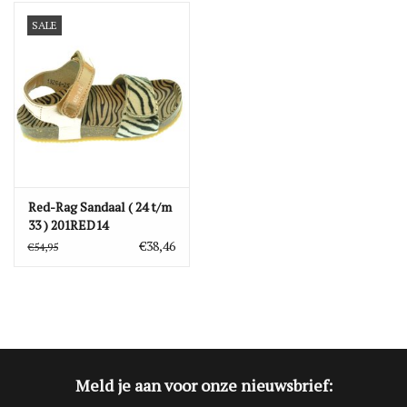
SALE
Blog
Merken
Red-Rag Sandaal ( 24 t/m
33 ) 201RED14
€38,46
€54,95
Meld je aan voor onze nieuwsbrief: