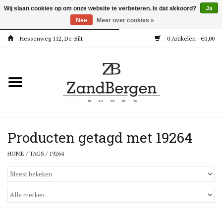
Wij slaan cookies op om onze website te verbeteren. Is dat akkoord?
Ja
Nee
Meer over cookies »
Hessenweg 112, De-Bilt
0 Artikelen - €0,00
Home
Kleding
Dames
Meisjes
Producten getagd met 19264
HOME
/
TAGS
/
19264
Jongens
Accessoires
Super Deals