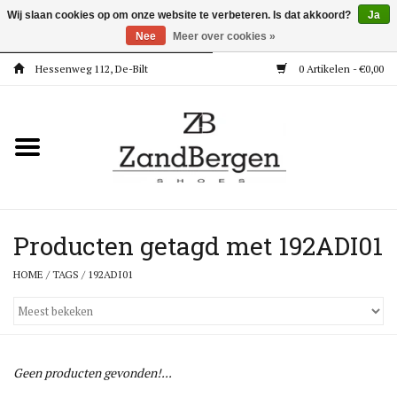
Wij slaan cookies op om onze website te verbeteren. Is dat akkoord?
Ja
Nee
Meer over cookies »
Hessenweg 112, De-Bilt
0 Artikelen - €0,00
Home
Kleding
Dames
Meisjes
Producten getagd met 192ADI01
HOME
/
TAGS
/
192ADI01
Jongens
Accessoires
Geen producten gevonden!...
Super Deals