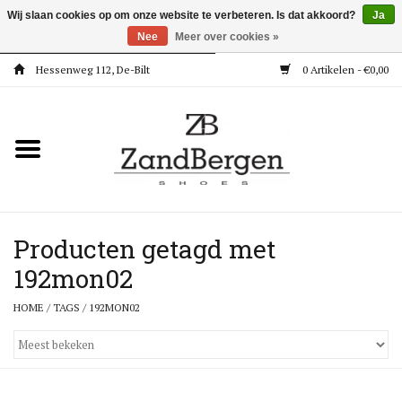
Wij slaan cookies op om onze website te verbeteren. Is dat akkoord?
Ja
Nee
Meer over cookies »
Hessenweg 112, De-Bilt
0 Artikelen - €0,00
Home
Kleding
Dames
Meisjes
Producten getagd met
192mon02
Jongens
HOME
/
TAGS
/
192MON02
Accessoires
Super Deals