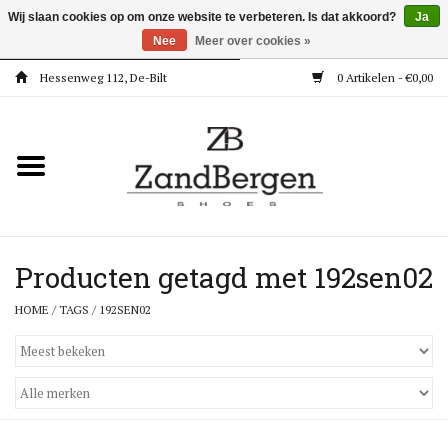
Wij slaan cookies op om onze website te verbeteren. Is dat akkoord?
Ja
Nee
Meer over cookies »
Hessenweg 112, De-Bilt
0 Artikelen - €0,00
Home
Kleding
Dames
Meisjes
Producten getagd met 192sen02
HOME
/
TAGS
/
192SEN02
Jongens
Accessoires
Super Deals