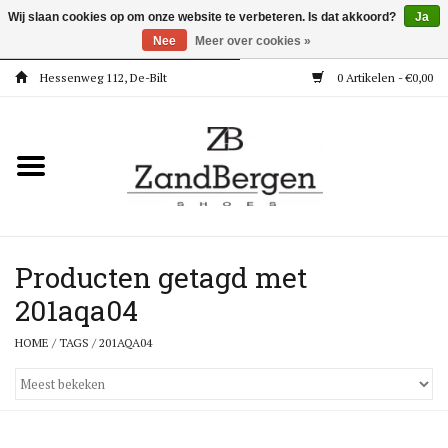
Wij slaan cookies op om onze website te verbeteren. Is dat akkoord?
Ja
Nee
Meer over cookies »
Hessenweg 112, De-Bilt
0 Artikelen - €0,00
Home
Kleding
Dames
Meisjes
Producten getagd met
201aqa04
Jongens
HOME
/
TAGS
/
201AQA04
Accessoires
Super Deals