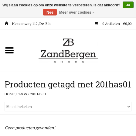
Wij slaan cookies op om onze website te verbeteren. Is dat akkoord?
Ja
Nee
Meer over cookies »
Hessenweg 112, De-Bilt
0 Artikelen - €0,00
Home
Kleding
Dames
Meisjes
Producten getagd met 201has01
HOME
/
TAGS
/
201HAS01
Jongens
Accessoires
Geen producten gevonden!...
Super Deals