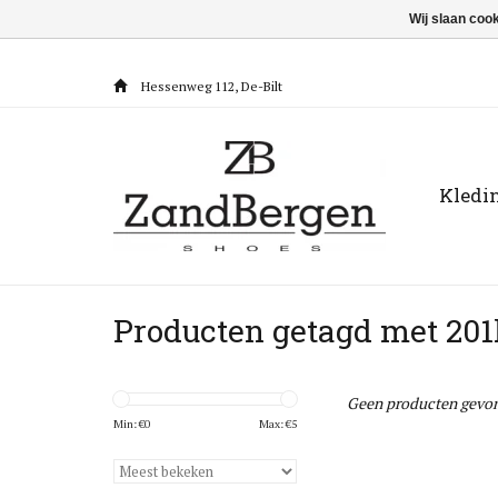
Wij slaan coo
Hessenweg 112, De-Bilt
Kledi
Producten getagd met 20
Geen producten gevon
Min: €
0
Max: €
5