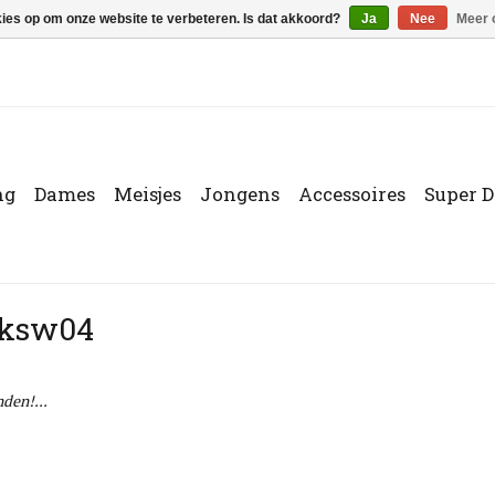
kies op om onze website te verbeteren. Is dat akkoord?
Ja
Nee
Meer 
ng
Dames
Meisjes
Jongens
Accessoires
Super D
1ksw04
den!...