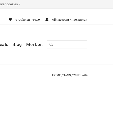
over cookies »
0 Artikelen - €0,00
Mijn account / Registreren
eals
Blog
Merken
HOME
/
TAGS
/
201KSW04