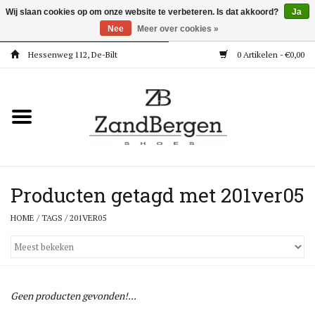
Wij slaan cookies op om onze website te verbeteren. Is dat akkoord?
Ja
Nee
Meer over cookies »
Hessenweg 112, De-Bilt
0 Artikelen - €0,00
Home
Kleding
Dames
Meisjes
Producten getagd met 201ver05
HOME
/
TAGS
/
201VER05
Jongens
Accessoires
Geen producten gevonden!...
Super Deals