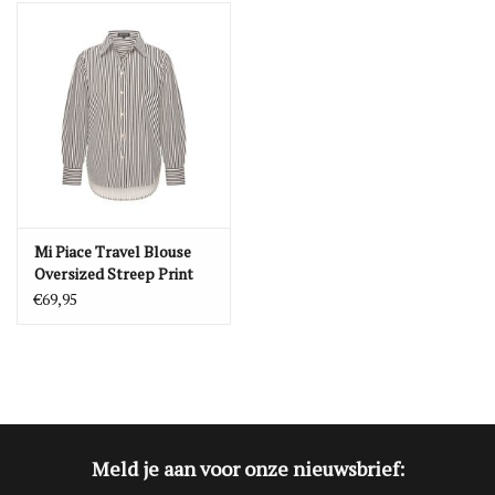
Blog
Merken
Mi Piace Travel Blouse
Oversized Streep Print
Dark Blue/Kit (XS t/m
€69,95
XXL)
Meld je aan voor onze nieuwsbrief: