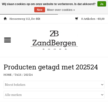
Wij slaan cookies op om onze website te verbeteren. Is dat akkoord?
Ja
Nee
Meer over cookies »
Hessenweg 112, De-Bilt
0 Artikelen - €0,00
Home
Kleding
Dames
Meisjes
Producten getagd met 202524
HOME
/
TAGS
/
202524
Jongens
Accessoires
Super Deals