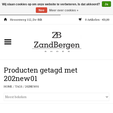
Wij slaan cookies op om onze website te verbeteren. Is dat akkoord?
Ja
Nee
Meer over cookies »
Hessenweg 112, De-Bilt
0 Artikelen - €0,00
Home
Kleding
Dames
Meisjes
Producten getagd met
202new01
Jongens
HOME
/
TAGS
/
202NEW01
Accessoires
Super Deals