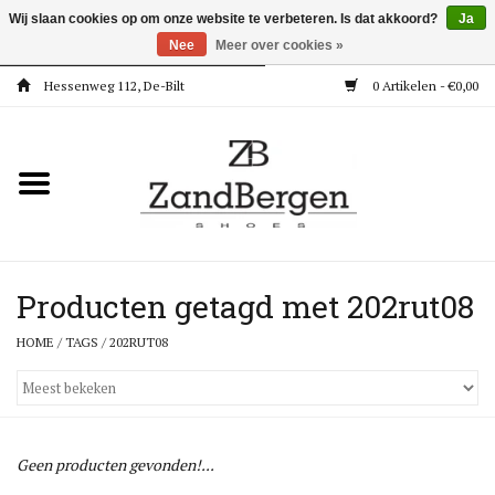
Wij slaan cookies op om onze website te verbeteren. Is dat akkoord?
Ja
Nee
Meer over cookies »
Hessenweg 112, De-Bilt
0 Artikelen - €0,00
Home
Kleding
Dames
Meisjes
Producten getagd met 202rut08
HOME
/
TAGS
/
202RUT08
Jongens
Accessoires
Geen producten gevonden!...
Super Deals