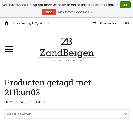
Wij slaan cookies op om onze website te verbeteren. Is dat akkoord?
Ja
Nee
Meer over cookies »
Hessenweg 112, De-Bilt
0 Artikelen - €0,00
Home
Kleding
Dames
Meisjes
Producten getagd met
211bun03
Jongens
HOME
/
TAGS
/
211BUN03
Accessoires
Super Deals