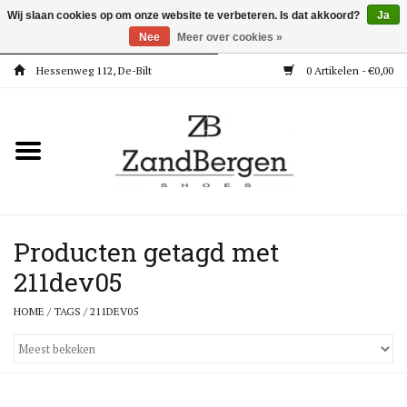
Wij slaan cookies op om onze website te verbeteren. Is dat akkoord?
Ja
Nee
Meer over cookies »
Hessenweg 112, De-Bilt
0 Artikelen - €0,00
Home
Kleding
Dames
Meisjes
Producten getagd met
211dev05
Jongens
HOME
/
TAGS
/
211DEV05
Accessoires
Super Deals