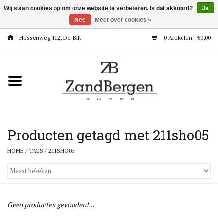
Wij slaan cookies op om onze website te verbeteren. Is dat akkoord?
Ja
Nee
Meer over cookies »
Hessenweg 112, De-Bilt
0 Artikelen - €0,00
Home
Kleding
Dames
Meisjes
Producten getagd met 211sho05
HOME
/
TAGS
/
211SHO05
Jongens
Accessoires
Geen producten gevonden!...
Super Deals