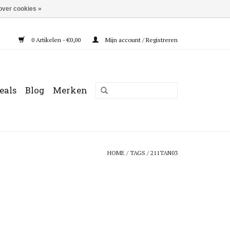
over cookies »
0 Artikelen - €0,00
Mijn account / Registreren
eals
Blog
Merken
HOME
/
TAGS
/
211TAN03