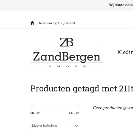
Wij slaan coo
Hessenweg 112, De-Bilt
Kledi
Producten getagd met 211
Geen producten gevon
Min: €
0
Max: €
5