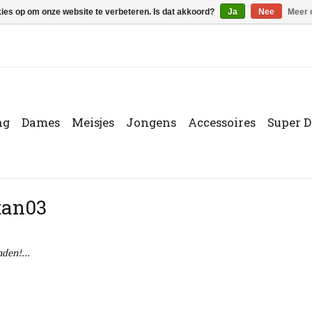
kies op om onze website te verbeteren. Is dat akkoord?
Ja
Nee
Meer 
ng
Dames
Meisjes
Jongens
Accessoires
Super D
tan03
den!...