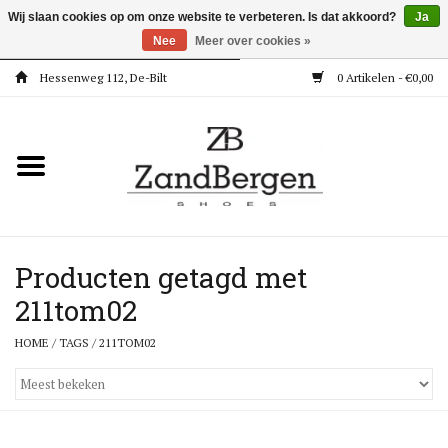
Wij slaan cookies op om onze website te verbeteren. Is dat akkoord?
Ja
Nee
Meer over cookies »
Hessenweg 112, De-Bilt
0 Artikelen - €0,00
Home
Kleding
Dames
Meisjes
Producten getagd met
211tom02
Jongens
HOME
/
TAGS
/
211TOM02
Accessoires
Super Deals