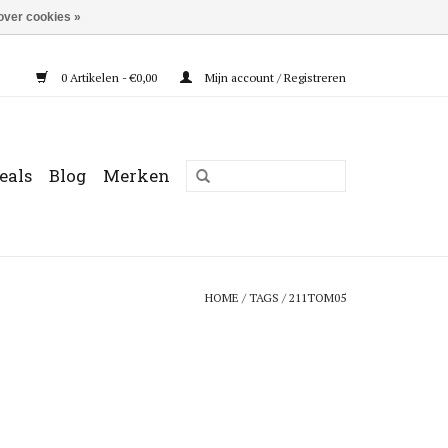
over cookies »
0 Artikelen - €0,00
Mijn account / Registreren
eals
Blog
Merken
HOME
/
TAGS
/
211TOM05