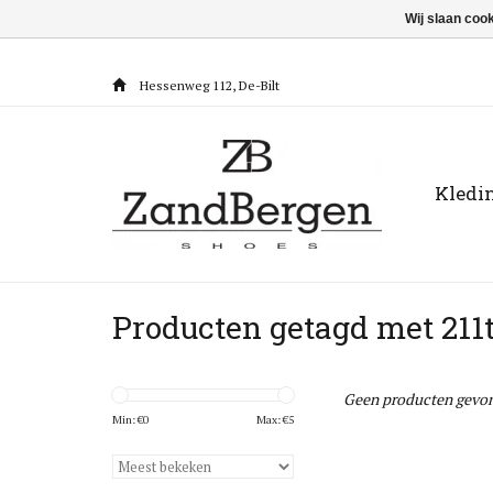
Wij slaan coo
Hessenweg 112, De-Bilt
Kledi
Producten getagd met 21
Geen producten gevon
Min: €
0
Max: €
5