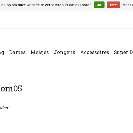
kies op om onze website te verbeteren. Is dat akkoord?
Ja
Nee
Meer 
ng
Dames
Meisjes
Jongens
Accessoires
Super D
1tom05
den!...