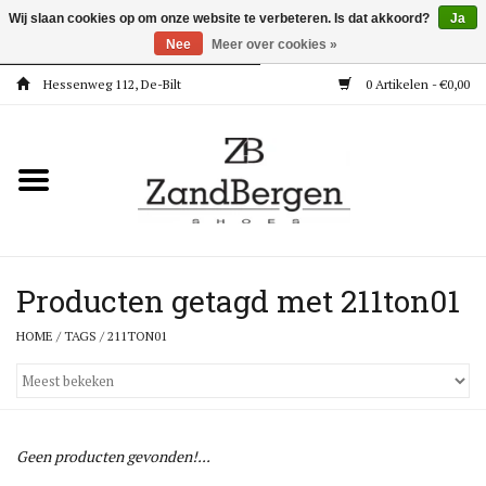
Wij slaan cookies op om onze website te verbeteren. Is dat akkoord?
Ja
Nee
Meer over cookies »
Hessenweg 112, De-Bilt
0 Artikelen - €0,00
Home
Kleding
Dames
Meisjes
Producten getagd met 211ton01
HOME
/
TAGS
/
211TON01
Jongens
Accessoires
Geen producten gevonden!...
Super Deals