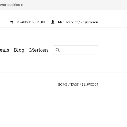
over cookies »
0 Artikelen - €0,00
Mijn account / Registreren
eals
Blog
Merken
HOME
/
TAGS
/
211WOD07