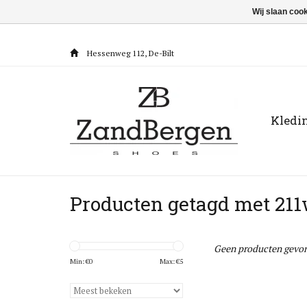
Wij slaan coo
Hessenweg 112, De-Bilt
Kledi
Producten getagd met 21
Geen producten gevon
Min: €
0
Max: €
5