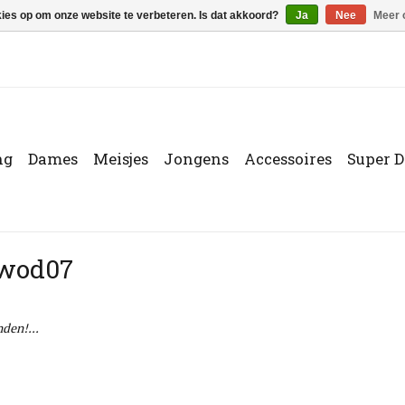
kies op om onze website te verbeteren. Is dat akkoord?
Ja
Nee
Meer 
ng
Dames
Meisjes
Jongens
Accessoires
Super D
1wod07
den!...