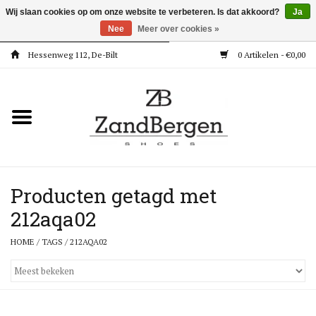
Wij slaan cookies op om onze website te verbeteren. Is dat akkoord?
Ja
Nee
Meer over cookies »
Hessenweg 112, De-Bilt
0 Artikelen - €0,00
Home
Kleding
Dames
Meisjes
Producten getagd met
212aqa02
Jongens
HOME
/
TAGS
/
212AQA02
Accessoires
Super Deals