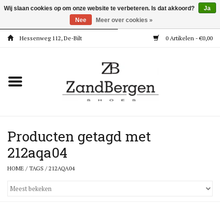
Wij slaan cookies op om onze website te verbeteren. Is dat akkoord?
Ja
Nee
Meer over cookies »
Hessenweg 112, De-Bilt
0 Artikelen - €0,00
Home
Kleding
Dames
Meisjes
Producten getagd met
212aqa04
Jongens
HOME
/
TAGS
/
212AQA04
Accessoires
Super Deals