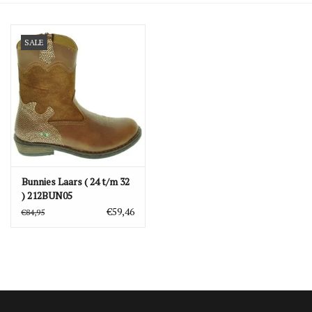
Blog
SALE
Merken
Bunnies Laars ( 24 t/m 32
) 212BUN05
€59,46
€84,95