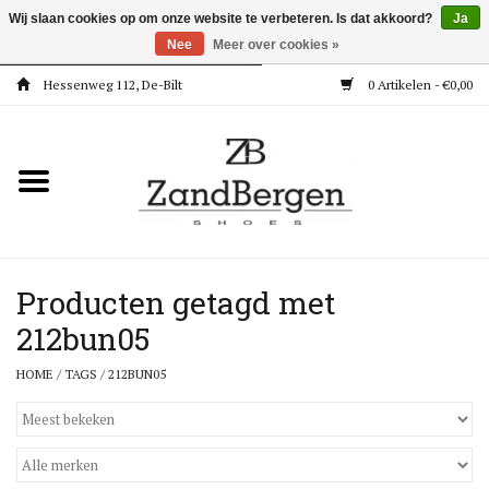
Wij slaan cookies op om onze website te verbeteren. Is dat akkoord?
Ja
Nee
Meer over cookies »
Hessenweg 112, De-Bilt
0 Artikelen - €0,00
Home
Kleding
Dames
Meisjes
Producten getagd met
212bun05
Jongens
HOME
/
TAGS
/
212BUN05
Accessoires
Super Deals