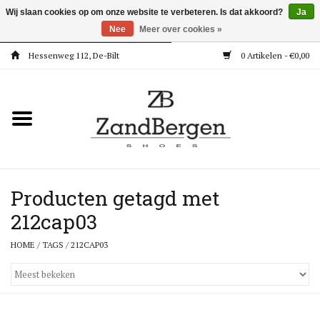
Wij slaan cookies op om onze website te verbeteren. Is dat akkoord?
Ja
Nee
Meer over cookies »
Hessenweg 112, De-Bilt
0 Artikelen - €0,00
Home
Kleding
Dames
Meisjes
Producten getagd met
212cap03
Jongens
HOME
/
TAGS
/
212CAP03
Accessoires
Super Deals